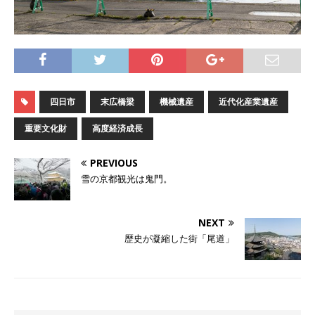
四日市
末広橋梁
機械遺産
近代化産業遺産
重要文化財
高度経済成長
PREVIOUS
雪の京都観光は鬼門。
NEXT
歴史が凝縮した街「尾道」