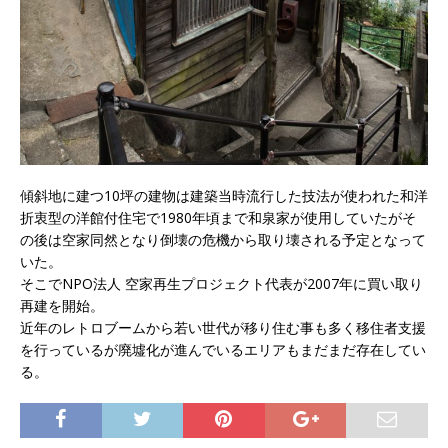
傾斜地に建つ10坪の建物は建築当時流行した技法が使われた和洋
折衷型の洋館付住宅で1980年頃まで和泉家が使用していたがそ
の後は空家同然となり倒壊の危機から取り壊される予定となって
いた。
そこでNPO法人 空家再生プロジェクト代表が2007年に買い取り
再建を開始。
近年のレトロブームから若い世代が移り住む事も多く移住者支援
を行っているが廃墟化が進んでいるエリアもまだまだ存在してい
る。