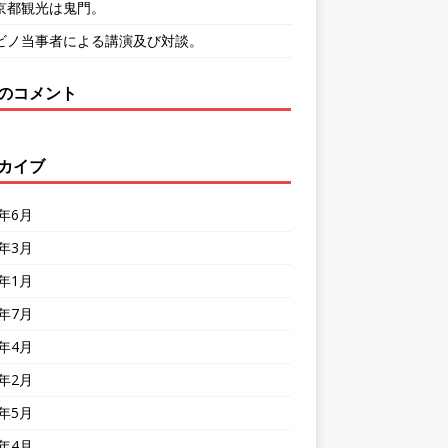
京都観光は鬼門。
ビノ当事者による講演及び対談。
のコメント
カイブ
7年6月
7年3月
7年1月
3年7月
3年4月
3年2月
2年5月
2年4月