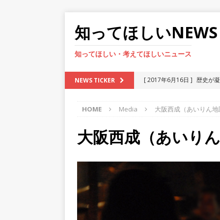
知ってほしいNEWS
知ってほしい・考えてほしいニュース
[ 2017年6月16日 ]
歴史が
NEWS TICKER
[ 2017年3月16日 ]
日本で
HOME
Media
大阪西成（あいりん地
[ 2017年1月16日 ]
雪の京
[ 2013年7月24日 ]
アルビ
大阪西成（あいりん
[ 2017年6月16日 ]
廃墟化