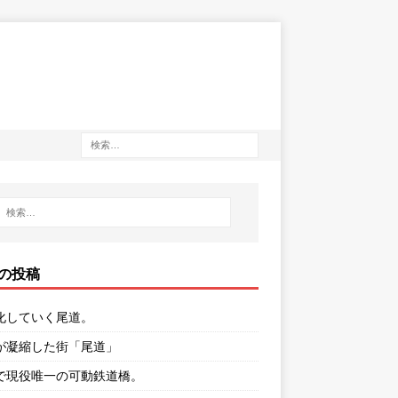
の投稿
化していく尾道。
が凝縮した街「尾道」
で現役唯一の可動鉄道橋。