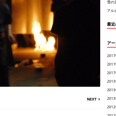
雪の
アル
最近
アー
201
201
201
201
201
201
NEXT
201
201