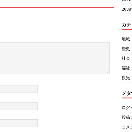
200
カテ
地域
歴史
社会
福祉
観光
メタ
ログ
投稿
コメ