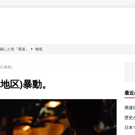
凝縮した街「尾道」
地域
現役唯一の可動鉄道橋。
地域
区)暴動。
都観光は鬼門。
地域
ノ当事者による講演及び対談。
福祉
地区)暴動。
していく尾道。
地域
最近
廃墟
歴史
日本